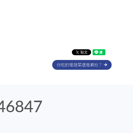
你吃的是蔬菜還是澱粉？
46847