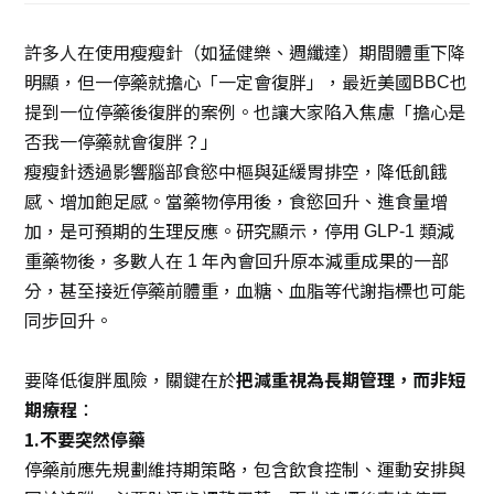
許多人在使用瘦瘦針（如猛健樂、週纖達）期間體重下降
明顯，但一停藥就擔心「一定會復胖」，最近美國
也
BBC
提到一位停藥後復胖的案例。也讓大家陷入焦慮
「
擔心是
否我一停藥就會復胖
？」
瘦瘦針透過影響腦部食慾中樞與延緩胃排空，降低飢餓
感、增加飽足感。當藥物停用後，食慾回升、進食量增
加，是可預期的生理反應。研究顯示，停用
類減
GLP-1
重藥物後，多數人在
年內會回升原本減重成果的一部
1
分，甚至接近停藥前體重，血糖、血脂等代謝指標也可能
同步回升。
要降低復胖風險，關鍵在於
把減重視為長期管理，而非短
期療程
：
1.不要突然停藥
停藥前應先規劃維持期策略，包含飲食控制、運動安排與