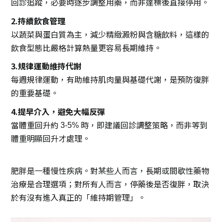
回診追蹤，必要時逐步調整用藥，而非達標後直接停用。
2.持續飲食管理
以蔬菜與蛋白質為主，減少精緻澱粉與含糖飲料，這樣的
飲食型態比嚴格計算熱量更容易長期維持。
3.規律運動維持代謝
每週規律運動，有助維持肌肉量與基礎代謝，是預防復胖
的重要基礎。
4.提早介入，避免大幅反彈
當體重回升約
時，即建議回診調整策略，而非等到
3-5%
體重明顯回升才處理。
肥胖是一種慢性疾病。對某些人而言，長期或間歇性藥物
治療是合理選項；對所有人而言，停藥後是否復胖，取決
於有沒有進入真正的「維持期管理」。